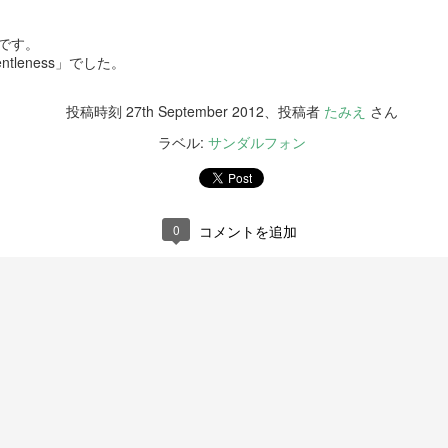
です。
tleness」でした。
3_0607a_ザ
2013_0530_ラフ
2013_0527b_チ
2013_0527a
ドキエル
ァエル
ャミュエル
ジエル
Jun 7th
May 30th
May 28th
May 28th
投稿時刻
27th September 2012
、投稿者
たみえ
さん
ラベル:
サンダルフォン
3_0425a_ザ
2013_0417_ミカ
2013_0415b_ミ
2013_0415a
ドキエル
エル
カエル
タトロン
pr 25th
Apr 17th
Apr 16th
Apr 16th
0
コメントを追加
3_0312_サン
2013_0311b_ラ
2013_0311a_ミ
2013_0307b
ルフォン
ファエル
カエル
カエル
ar 12th
Mar 11th
Mar 11th
Mar 7th
1