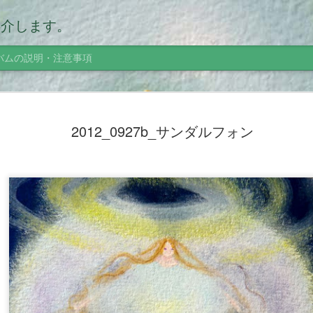
紹介します。
バムの説明・注意事項
4_0611_ミカ
2014_0605_ハニ
2014_0522b_サ
2014_0522a
2012_0927b_サンダルフォン
アズラエルサ
エル
ンダルフォン
ンダルフォ
un 11th
Jun 9th
May 22nd
May 22nd
ダルフォン
4_0309_ガブ
2014_0307_ラフ
2014_0304b_ア
2014_0304a
リエル
ァエル
リエル
ジエル
Mar 9th
Mar 7th
Mar 4th
Mar 4th
4_0116b_ル
2014_0116a_ジ
2014_01_15_ミ
2013_1217_