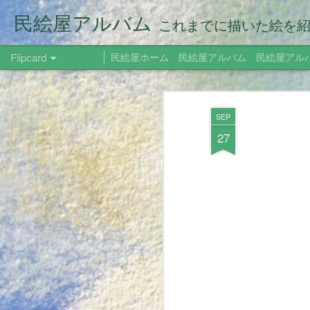
民絵屋アルバム
これまでに描いた絵を
Flipcard
民絵屋ホーム
民絵屋アルバム
民絵屋アル
最新
日付
ラベル
投稿者
SEP
2014_0717_サン
2014_0708_ラギ
2014_0626_メタ
201
27
ダルフォン
ュエル
トロン
エル
Jul 17th
Jul 8th
Jun 26th
J
ン
2014_0324a_ア
2014_0324b_ザ
2014_0313_ラジ
201
リエル
トキエル
エル
Mar 24th
Mar 24th
Mar 13th
1
2014_0128b_ラ
2014_0128a_ア
2014_0116_くま
201