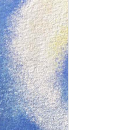
ギュエル
リエル
える
Jan 28th
Jan 28th
Jan 16th
J
2013_1121a_ヨ
2013_1119_allis
2013_1113a_ラ
201
well
フィエル
ファエル
ャ
Nov 21st
Nov 19th
Nov 13th
N
2013_1010_メタ
2013_1008_ヨフ
2013_0925b_ミ
201
トロン
ィエル
カエル
Oct 10th
Oct 8th
Sep 30th
S
2013_0702_ザド
2013_0701_ミカ
2013_0628f_ラジ
201
キエル
エル
エル
Jul 2nd
Jul 1st
Jun 28th
J