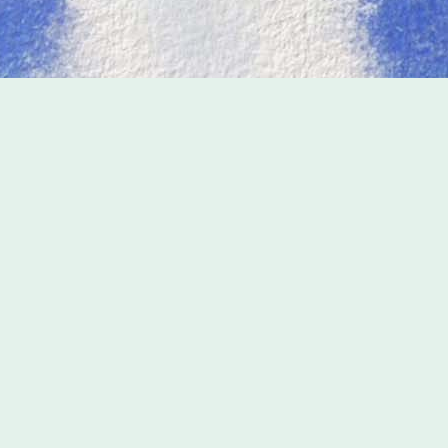
Copyright © 民絵屋 2014. 「動的ビュー」テーマ. Powered by
Blogger
.
不正行為を報告
2_1004b_ラ
2012_1004a_ジ
2012_0927b_サ
2012_0927a
ファエル
ェレミエル
ンダルフォン
ンダルフォ
Oct 4th
Oct 4th
Sep 27th
Sep 27th
2_0904b_サ
2012_0904a_ジ
2012_0903_ガブ
2012_0903_
ダルフォン
ェレミエル
リエル
リエル
Sep 4th
Sep 4th
Sep 3rd
Aug 22nd
2_0726b_ザ
2012_0726a_ウ
2012_0718c_く
2012_0718b
ドキエル
リエル
まえる
ジエル
Jul 26th
Jul 26th
Jul 18th
Jul 18th