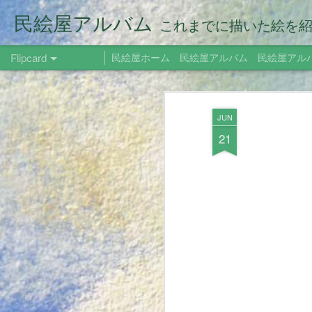
民絵屋アルバム
これまでに描いた絵を
Flipcard
民絵屋ホーム
民絵屋アルバム
民絵屋アル
最新
日付
ラベル
投稿者
JUN
2014_0717_サン
2014_0708_ラギ
2014_0626_メタ
201
21
ダルフォン
ュエル
トロン
エル
Jul 17th
Jul 8th
Jun 26th
J
ン
2014_0324a_ア
2014_0324b_ザ
2014_0313_ラジ
201
リエル
トキエル
エル
Mar 24th
Mar 24th
Mar 13th
1
2014_0128b_ラ
2014_0128a_ア
2014_0116_くま
201