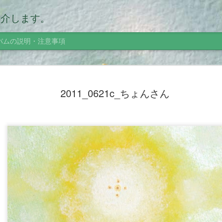
紹介します。
バムの説明・注意事項
4_0611_ミカ
2014_0605_ハニ
2014_0522b_サ
2014_0522a
2011_0621c_ちょんさん
アズラエルサ
エル
ンダルフォン
ンダルフォ
un 11th
Jun 9th
May 22nd
May 22nd
ダルフォン
4_0309_ガブ
2014_0307_ラフ
2014_0304b_ア
2014_0304a
リエル
ァエル
リエル
ジエル
Mar 9th
Mar 7th
Mar 4th
Mar 4th
4_0116b_ル
2014_0116a_ジ
2014_01_15_ミ
2013_1217_