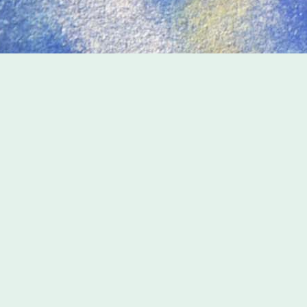
2012_1009a_ラ
2012_1007b_限
2012_1007a_限
201
ギュエル
定くまえる
定くまえる
Oct 9th
Oct 7th
Oct 7th
2012_0913_アズ
2012_0910_ウリ
2012_0907_ラフ
201
ラエル
エル
ァエル
ン
Sep 13th
Sep 10th
Sep 7th
2012_0803_ラジ
2012_0731b_ア
2012_0731a_ミ
201
エル
リエル
カエル
Aug 3rd
Jul 31st
Jul 31st