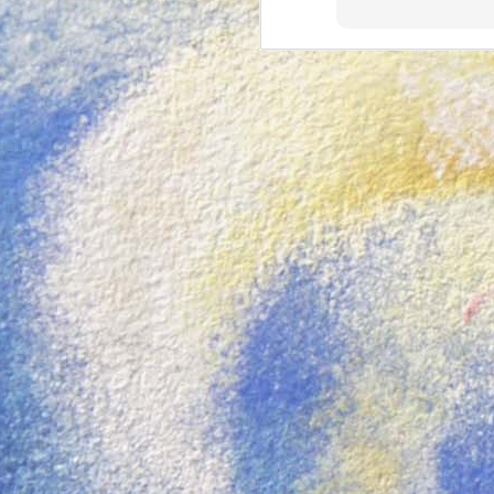
2013_0220c_ガ
2013_0220b_ハ
2013_0220a_メ
201
ブリエル
ニエル
タトロン
Feb 20th
Feb 20th
Feb 20th
F
2013_0130_天使
2013_0130_サン
2013_0123b_ア
201
の繭その2
ダルフォン
リエル
Jan 30th
Jan 30th
Jan 23rd
J
2012_1204b_ガ
2012_1204a_ザ
2012_1128b_ヨ
201
ブリエル
ドキエル
フィエル
ャ
Dec 4th
Dec 4th
Nov 28th
N
2012_1107_ザド
2012_1105b_チ
2012_1105a_ジ
201
キエル
ャミュエル
ェレミエル
Nov 8th
Nov 5th
Nov 5th