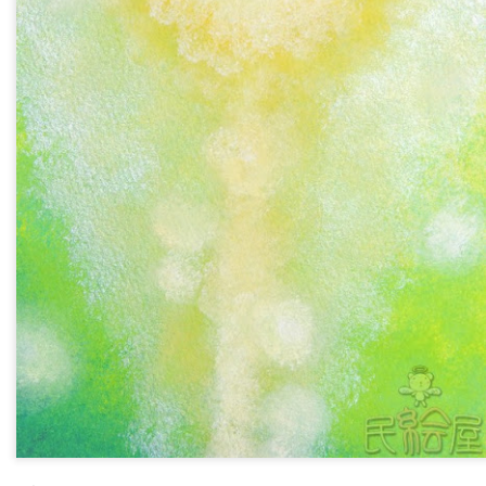
シフェル
ェレミエル
カエル
エル
an 16th
Jan 16th
Jan 16th
Dec 17th
3_1113d_チ
2013_1113c_ガ
2013_1113b_ラ
2013_1028b
ミュエル
ブリエル
ファエル
ャミュエル
ov 13th
Nov 13th
Nov 13th
Oct 28th
3_0925a_ミ
2013_0913_ガイ
2013_0904_サン
2013_0717a
カエル
ア
ダルフォン
カエル
ep 30th
Sep 14th
Sep 4th
Jul 17th
3_0628e_ラ
2013_0628d_メ
2013_0628c_ザ
2013_0628b
ファエル
タトロン
ドキエル
ジエル
un 28th
Jun 28th
Jun 28th
Jun 28th