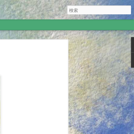
_サ
2014_0425_アリ
2014_0417b_ミ
2014_0417a_ア
ン
エル
カエル
ズラエル
Apr 25th
Apr 17th
Apr 17th
_ラ
2014_0206a_ミ
2014_0206b_ラ
2014_0131_アリ
カエルアリエルサ
ギュエル
エル
Feb 10th
Feb 6th
Jan 31st
ンダルフォンラギ
ュエル
ミカ
2013冬至の扉
2013_1209_ラフ
2013_1121b_ジ