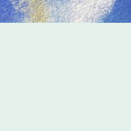
.
_サ
2012_0921_メタ
2012_0918b_ラ
2012_0918a_ミ
ン
トロン
ジエル
カエル
Sep 21st
Sep 18th
Sep 18th
ガブ
2012_0822a_ザ
2012_0821b_ジ
2012_0821a_チ
ドキエル
ェレミエル
ャミュエル
Aug 22nd
Aug 21st
Aug 21st
_ラ
2012_0718a_メ
2012_0713_アズ
2012_0710_アリ
タトロン
ラエル
エル
Jul 18th
Jul 13th
Jul 10th