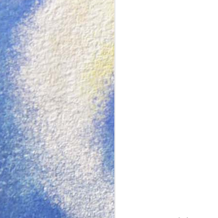
ギュエル
リエル
える
Jan 28th
Jan 28th
Jan 16th
J
2013_1121a_ヨ
2013_1119_allis
2013_1113a_ラ
201
well
フィエル
ファエル
ャ
Nov 21st
Nov 19th
Nov 13th
N
2013_1010_メタ
2013_1008_ヨフ
2013_0925b_ミ
201
トロン
ィエル
カエル
Oct 10th
Oct 8th
Sep 30th
S
2013_0702_ザド
2013_0701_ミカ
2013_0628f_ラジ
201
キエル
エル
エル
Jul 2nd
Jul 1st
Jun 28th
J