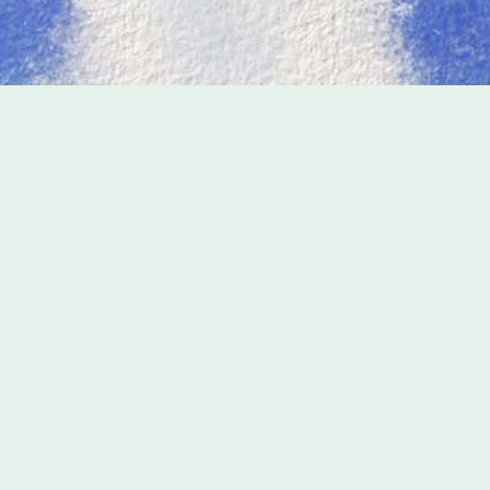
Copyright © 民絵屋 2014. 「動的ビュー」テーマ. Powered by
Blogger
.
不正行為を報告
2_1004b_ラ
2012_1004a_ジ
2012_0927b_サ
2012_0927a
ファエル
ェレミエル
ンダルフォン
ンダルフォ
Oct 4th
Oct 4th
Sep 27th
Sep 27th
2_0904b_サ
2012_0904a_ジ
2012_0903_ガブ
2012_0903_
ダルフォン
ェレミエル
リエル
リエル
Sep 4th
Sep 4th
Sep 3rd
Aug 22nd
2_0726b_ザ
2012_0726a_ウ
2012_0718c_く
2012_0718b
ドキエル
リエル
まえる
ジエル
Jul 26th
Jul 26th
Jul 18th
Jul 18th