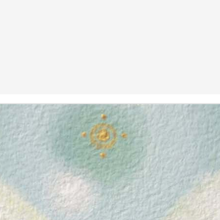
3_0607a_ザ
2013_0530_ラフ
2013_0527b_チ
2013_0527a
ドキエル
ァエル
ャミュエル
ジエル
Jun 7th
May 30th
May 28th
May 28th
3_0425a_ザ
2013_0417_ミカ
2013_0415b_ミ
2013_0415a
ドキエル
エル
カエル
タトロン
pr 25th
Apr 17th
Apr 16th
Apr 16th
3_0312_サン
2013_0311b_ラ
2013_0311a_ミ
2013_0307b
ルフォン
ファエル
カエル
カエル
ar 12th
Mar 11th
Mar 11th
Mar 7th
1