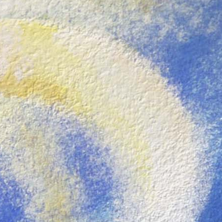
_ミ
2013_0204b_ミ
2013_0204a_ア
2013_0130_天使
カエル
リエル
の繭その1
Feb 4th
Feb 4th
Jan 30th
_ハ
2012_1213b_ザ
2012_1213a_メ
2012_1207_ミカ
ドキエル
タトロン
エル
Dec 13th
Dec 13th
Dec 7th
冬至
2012_1120b_チ
2012_1120a_ラ
2012_1015_ガブ
ャミュエル
ジエル
リエル
Nov 20th
Nov 20th
Nov 10th
ヨフ
2012_1010b_ラ
2012_1010a_ラ
2012_1009b_Sol
arEclipse
ファエル
ギュエル
Oct 10th
Oct 10th
Oct 9th