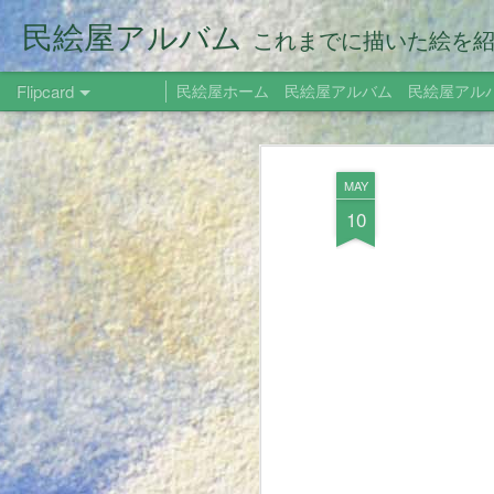
民絵屋アルバム
これまでに描いた絵を
Flipcard
民絵屋ホーム
民絵屋アルバム
民絵屋アル
最新
日付
ラベル
投稿者
MAY
2014_0717_サン
2014_0708_ラギ
2014_0626_メタ
201
10
ダルフォン
ュエル
トロン
エル
Jul 17th
Jul 8th
Jun 26th
J
ン
2014_0324a_ア
2014_0324b_ザ
2014_0313_ラジ
201
リエル
トキエル
エル
Mar 24th
Mar 24th
Mar 13th
1
2014_0128b_ラ
2014_0128a_ア
2014_0116_くま
201