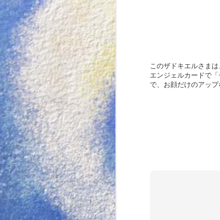
ギュエル
リエル
える
Jan 28th
Jan 28th
Jan 16th
J
2013_1121a_ヨ
2013_1119_allis
2013_1113a_ラ
201
このザドキエルさまは
well
フィエル
ファエル
ャ
エンジェルカードで「
Nov 21st
Nov 19th
Nov 13th
N
で、お顔だけのアップ
2013_1010_メタ
2013_1008_ヨフ
2013_0925b_ミ
201
トロン
ィエル
カエル
Oct 10th
Oct 8th
Sep 30th
S
2013_0702_ザド
2013_0701_ミカ
2013_0628f_ラジ
201
キエル
エル
エル
Jul 2nd
Jul 1st
Jun 28th
J