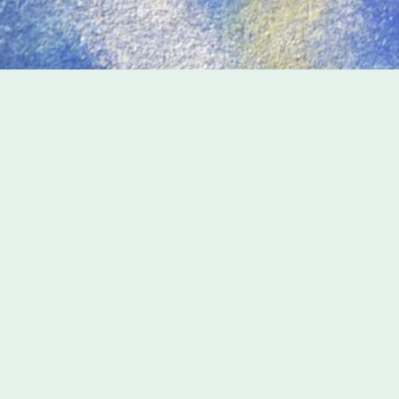
2012_1009a_ラ
2012_1007b_限
2012_1007a_限
201
ギュエル
定くまえる
定くまえる
Oct 9th
Oct 7th
Oct 7th
2012_0913_アズ
2012_0910_ウリ
2012_0907_ラフ
201
ラエル
エル
ァエル
ン
Sep 13th
Sep 10th
Sep 7th
2012_0803_ラジ
2012_0731b_ア
2012_0731a_ミ
201
エル
リエル
カエル
Aug 3rd
Jul 31st
Jul 31st